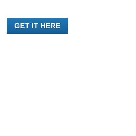
HIGH PROTEIN
GET IT HERE
- ZERO SUGAR